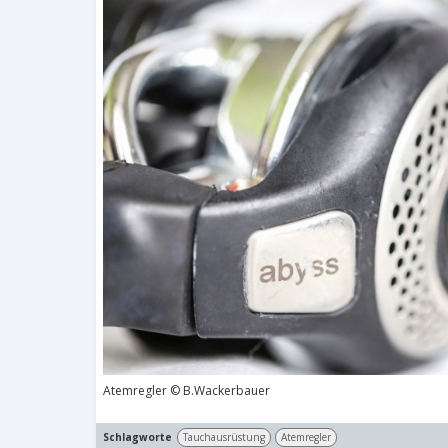
Atemregler © B.Wackerbauer
Schlagworte
Tauchausrüstung
Atemregler