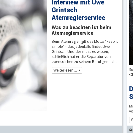
Interview mit Uwe
Grintsch
Atemreglerservice
Was zu beachten ist beim
Atemreglerservice
Beim Atemregler gilt das Motto "keep it
simple" - das jedenfalls findet Uwe
Grintsch. Und der muss es wissen,
schließlich hat er die Reparatur von
ebensolchen zu seinem Beruf gemacht.
So
Weiterlesen …
©
D
S
Ma
vo
W
Sc