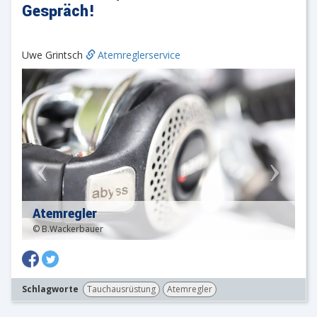
Gespräch!
Uwe Grintsch
Atemreglerservice
Atemregler
© B.Wackerbauer
Schlagworte
Tauchausrüstung
Atemregler