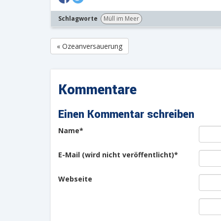
Schlagworte
Müll im Meer
« Ozeanversauerung
Kommentare
Einen Kommentar schreiben
Pflichtfeld
Name
*
Pflichtfeld
E-Mail (wird nicht veröffentlicht)
*
Webseite