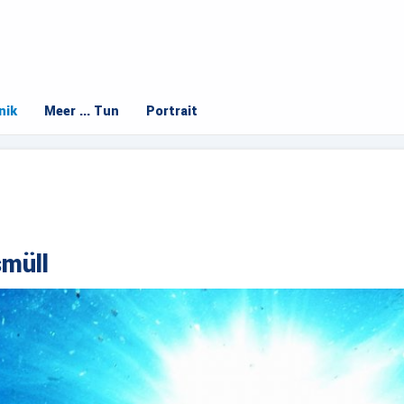
nik
Meer ... Tun
Portrait
smüll