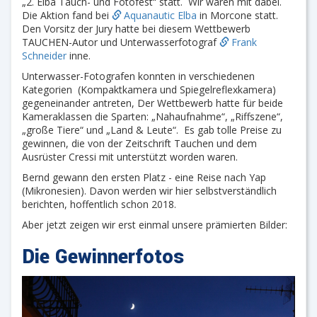
„2. Elba Tauch- und Fotofest“ statt. Wir waren mit dabei.
Die Aktion fand bei
Aquanautic Elba
in Morcone statt.
Den Vorsitz der Jury hatte bei diesem Wettbewerb
TAUCHEN-Autor und Unterwasserfotograf
Frank
Schneider
inne.
Unterwasser-Fotografen konnten in verschiedenen
Kategorien (Kompaktkamera und Spiegelreflexkamera)
gegeneinander antreten, Der Wettbewerb hatte für beide
Kameraklassen die Sparten: „Nahaufnahme“, „Riffszene“,
„große Tiere“ und „Land & Leute“. Es gab tolle Preise zu
gewinnen, die von der Zeitschrift Tauchen und dem
Ausrüster Cressi mit unterstützt worden waren.
Bernd gewann den ersten Platz - eine Reise nach Yap
(Mikronesien). Davon werden wir hier selbstverständlich
berichten, hoffentlich schon 2018.
Aber jetzt zeigen wir erst einmal unsere prämierten Bilder:
Die Gewinnerfotos