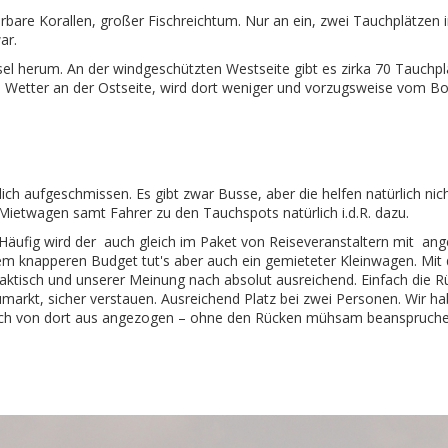
are Korallen, großer Fischreichtum. Nur an ein, zwei Tauchplätzen i
ar.
nsel herum. An der windgeschützten Westseite gibt es zirka 70 Tauchpl
e Wetter an der Ostseite, wird dort weniger und vorzugsweise vom B
ch aufgeschmissen. Es gibt zwar Busse, aber die helfen natürlich n
Mietwagen samt Fahrer zu den Tauchspots natürlich i.d.R. dazu.
äufig wird der auch gleich im Paket von Reiseveranstaltern mit angeb
nem knapperen Budget tut's aber auch ein gemieteter Kleinwagen. Mit 
praktisch und unserer Meinung nach absolut ausreichend. Einfach die
arkt, sicher verstauen. Ausreichend Platz bei zwei Personen. Wir 
ch von dort aus angezogen – ohne den Rücken mühsam beanspruche