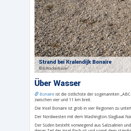
Strand bei Kralendijk Bonaire
© B.Wackerbauer
Über Wasser
Bonaire
ist die östlichste der sogenannten „ABC-
zwischen vier und 11 km breit.
Die Insel Bonaire ist grob in vier Regionen zu untert
Der Nordwesten mit dem Washington-Slagbaai Natio
Der Süden besteht vorwiegend aus Salzsalinen und 
dieser Teil der Insel flach ist und somit dem ständi