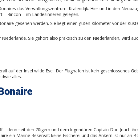
, Bonaires das Verwaltungszentrum: Kralendijk. Hier und in den Neubau
rt – Rincon – im Landesinneren gelegen.
onaire gesehen werden. Sie liegt einen guten Kilometer vor der Küste,
Niederlande. Sie gehört also praktisch zu den Niederlanden, wird auch
erall auf der Insel wilde Esel. Der Flughafen ist kein geschlossenes 
ndwie alles.
Bonaire
iff – denn seit den 70igern und dem legendären Captain Don (nach ihm
naire ein Marine Reservat: keine Fischerei und das Ankern ist nur an B