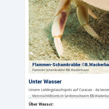
Flammen-Schamkrabbe ©B.Wackerba
Flammen-Schamkrabbe ©B.Wackerbauer
Unter Wasser
Meeresschildkroete im Sardinensch
Unsere Lieblingstauchspots auf Curacao - da lassen
Meeresschildkroete im Sardinenschwarm ©B.Wackerba
Über Wasser: