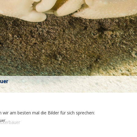
uer
warm ©B.Wackerbauer
 wir am besten mal die Bilder für sich sprechen:
uer