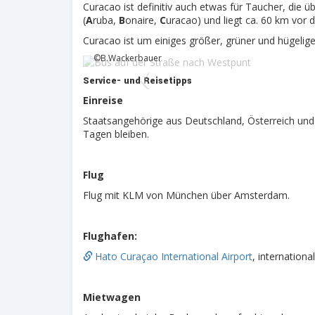
Curacao ist definitiv auch etwas für Taucher, die
(
A
ruba,
B
onaire,
C
uracao) und liegt ca. 60 km vor
Bus auf der Straße nach Westpunt
Curacao ist um einiges größer, grüner und hügeliger
©B.Wackerbauer
Service- und Reisetipps
Einreise
Staatsangehörige aus Deutschland, Österreich und 
Tagen bleiben.
Flug
Flug mit KLM von München über Amsterdam.
Flughafen:
Hato Curaçao International Airport
, internation
Mietwagen