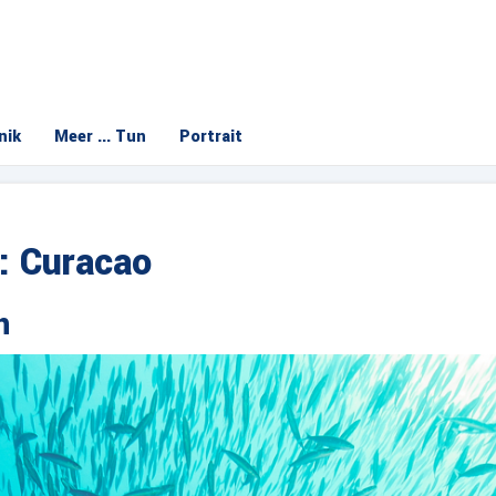
nik
Meer ... Tun
Portrait
k: Curacao
n