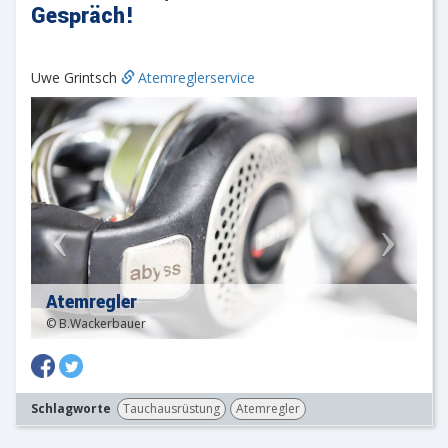
Gespräch!
Uwe Grintsch
Atemreglerservice
Atemregler
© B.Wackerbauer
Schlagworte
Tauchausrüstung
Atemregler