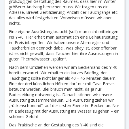
großzügigen Gestaltung des Raumes, dass hier im Winter
größerer Andrang herrschen muss. Wir tragen uns ein:
Adresse, Brevet-Zertifizierung, Anzahl der Tauchgänge etc.
das alles wird festgehalten. Vorweisen müssen wir aber
nichts.
Eine eigene Ausrüstung braucht (soll) man nicht mitbringen
ins Y-40. Hier erhält man automatisch eine Leihausrüstung
im Preis inbegriffen. Wir haben unsere Atemregler und
Taucherbrillen dennoch dabei, was okay ist, aber offenbar
ist es nicht gewollt, dass Taucher hier ihre Ausrüstungen im
guten Thermalwasser „spülen“.
Nach dem Umziehen werden wir am Beckenrand des Y-40
bereits erwartet. Wir erhalten ein kurzes Briefing, der
Tauchgang sollte nicht länger als 40 – 45 Minuten dauern.
Eine der drei künstlichen Höhlen darf nur mit Cave Brevet
betaucht werden. Blei brauch man nicht, da ja nur
Badekleidung notwendig ist. Danach können wir unsere
Ausrüstung zusammenbauen. Die Ausrüstung ziehen wir
„rückenschonend“ auf der ersten Ebene im Becken an. Nur
im Badezeug mit der Ausrüstung ins Wasser zu gehen – ein
schönes Gefühl.
Das Praktische an der Gestaltung des Y-40 sind die