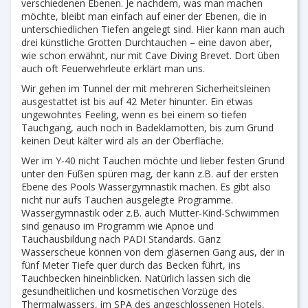
verschiedenen Ebenen. Je nachdem, was man machen
möchte, bleibt man einfach auf einer der Ebenen, die in
unterschiedlichen Tiefen angelegt sind. Hier kann man auch
drei künstliche Grotten Durchtauchen – eine davon aber,
wie schon erwähnt, nur mit Cave Diving Brevet. Dort üben
auch oft Feuerwehrleute erklärt man uns.
Wir gehen im Tunnel der mit mehreren Sicherheitsleinen
ausgestattet ist bis auf 42 Meter hinunter. Ein etwas
ungewohntes Feeling, wenn es bei einem so tiefen
Tauchgang, auch noch in Badeklamotten, bis zum Grund
keinen Deut kälter wird als an der Oberfläche.
Wer im Y-40 nicht Tauchen möchte und lieber festen Grund
unter den Füßen spüren mag, der kann z.B. auf der ersten
Ebene des Pools Wassergymnastik machen. Es gibt also
nicht nur aufs Tauchen ausgelegte Programme.
Wassergymnastik oder z.B. auch Mutter-Kind-Schwimmen
sind genauso im Programm wie Apnoe und
Tauchausbildung nach PADI Standards. Ganz
Wasserscheue können von dem gläsernen Gang aus, der in
fünf Meter Tiefe quer durch das Becken führt, ins
Tauchbecken hineinblicken. Natürlich lassen sich die
gesundheitlichen und kosmetischen Vorzüge des
Thermalwassers, im SPA des angeschlossenen Hotels,