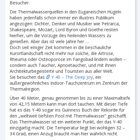
Besucher.
Die Thermalwasserquellen in den Euganeischen Hügeln
haben jedenfalls schon immer ein illustres Publikum
angezogen: Dichter, Denker und Musiker wie Petrarca,
Shakespeare, Mozart, Lord Byron und Goethe reisten
hierher, um die Vorzüge des heilenden Wassers zu
genießen. Aber das ist viele Jahre her …
Doch seit einiger Zeit kommen in die beschauliche
Kurortlandschaft nicht mehr nur solche, die Artrose,
Rheuma oder Osteoporose im Fangobad lindern wollen –
sondern auch Taucher, Apnoetaucher, und mit ihnen
Architekturbegeisterte und Touristen aus aller Welt.
Sie besuchen das
Y-40 – The Deep Joy
, ein
außergewöhnliches Indoor-Tauchzentrum im Zentrum der
Thermalregion.
Über 40 Meter, genau genommen bis zu einer Maximaltiefe
von 42,15 Metern kann man dort tauchen. Mit dieser Tiefe
hat es das Y-40 sogar ins Guinness Buch der Rekorde für
den „weltweit tiefsten Pool mit Thermalwasser“ geschafft.
Das Thermalwasser ist ein weiterer Punkt, der das Y-40
einzigartig macht. Die Temperatur liegt bei wohligen 32 –
34 Grad, einen Anzug braucht man hier wahrlich nicht.